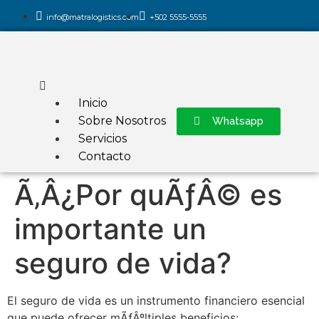
info@matralogistics.com
+502 5555-5555
Inicio
Sobre Nosotros
Whatsapp
Servicios
Contacto
Ã‚Â¿Por quÃƒÂ© es
importante un
seguro de vida?
El seguro de vida es un instrumento financiero esencial
que puede ofrecer mÃƒÂºltiples beneficios: